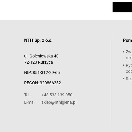
NTH Sp. z o.o.
Pom
Zwr
ul. Goleniowska 40
rek
72-123 Rurzyca
Pyt
od
NIP: 851-312-29-65
Re
REGON: 320866252
Tel.:
+48 533 139 050
E-mail:
sklep@nthigiena.pl