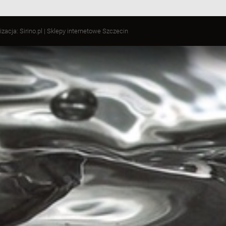
izacja:
Sirino.pl
|
Sklepy internetowe Szczecin