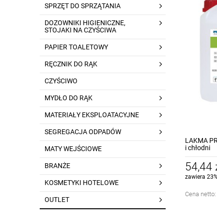
SPRZĘT DO SPRZĄTANIA
DOZOWNIKI HIGIENICZNE,
STOJAKI NA CZYŚCIWA
PAPIER TOALETOWY
RĘCZNIK DO RĄK
CZYŚCIWO
MYDŁO DO RĄK
MATERIAŁY EKSPLOATACYJNE
SEGREGACJA ODPADÓW
LAKMA PR
i chłodni
MATY WEJŚCIOWE
54,44 
BRANŻE
zawiera 23%
KOSMETYKI HOTELOWE
Cena netto
OUTLET