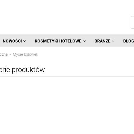
NOWOŚCI
KOSMETYKI HOTELOWE
BRANŻE
BLO
iczna
Mycie lodówek
orie produktów