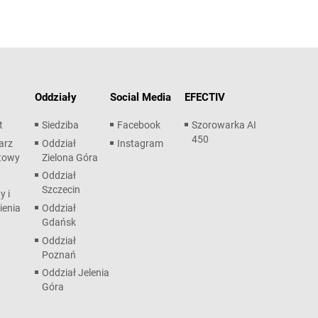
Oddziały
Social Media
EFECTIV
t
Siedziba
Facebook
Szorowarka AI
450
arz
Oddział
Instagram
towy
Zielona Góra
Oddział
Szczecin
y i
ienia
Oddział
Gdańsk
Oddział
Poznań
Oddział Jelenia
Góra