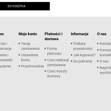
DO KOSZYKA
oc
Moje konto
Płatności i
Informacje
O nas
dostawa
oty i
Twoje
Polityka
Kontak
lamacje
zamówienia
Formy
prywatności
Formul
płatności
ania i
Ustawienia
Jak kupować?
kontak
powiedzi
konta
Czas realizacji
Do pobrania
O nas
zamówienia
gulamin
Przechowalnia
Nagrod
Czas i koszty
wyróżn
dostawy