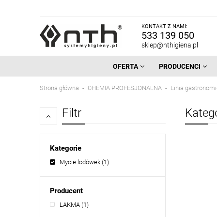
KONTAKT Z NAMI:
533 139 050
sklep@nthigiena.pl
OFERTA
PRODUCENCI
Strona główna
CHEMIA PROFESJONALNA
Linia gastronom
Filtr
Kateg
Kategorie
Mycie lodówek
(1)
Producent
LAKMA
(1)